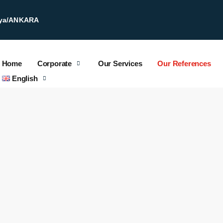
kaya/ANKARA
Home
Corporate
Our Services
Our References
English