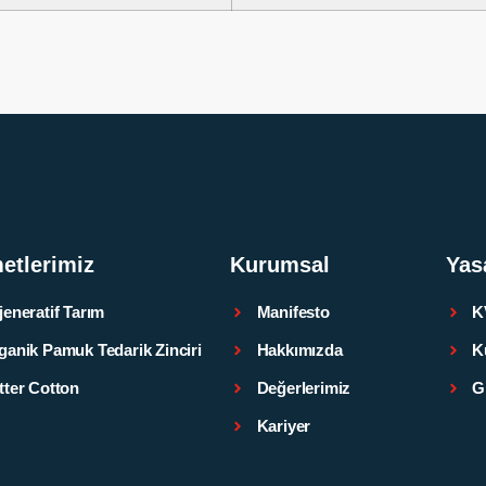
etlerimiz
Kurumsal
Yas
jeneratif Tarım
Manifesto
K
ganik Pamuk Tedarik Zinciri
Hakkımızda
K
tter Cotton
Değerlerimiz
Gi
Kariyer